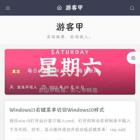
游客甲
游客甲
高调做事，低调做人。
每日60秒尽知天下事-每日新闻
置顶
虫虫不咬人
2022 年 03 月 10 日
Windows11右键菜单切回Windows10样式
按住win+R打开运行窗口输入cmd，打开控制台在控制泰中输入
下方代码，回车，显示操作成功开启旧版右键菜单：reg add
"HKCU\Soft...