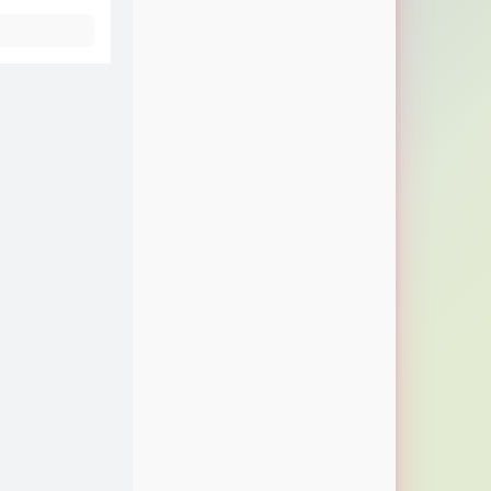
15
沈园外
阿YueYue / 戾格 / 小田音乐社
16
牵丝戏
银临 / Aki阿杰
17
星斗照高楼
窝窝
18
花 が とぶ 飛ぶ
邱有句 / 李德奎
19
人山人海别辜负了相遇 (数学老师)
SomeLove
20
天涯
爱乐团
21
烟火里的尘埃(我的心里住着一个苍
老的小孩)
李雨婷
22
我的唇吻不到我爱的人
安小飞 / 王奕心
23
莺时风好
夏欧 / 汀风吹衣客
24
山茶花读不懂白玫瑰
梨笑笑
25
山茶花读不懂白玫瑰
魔仙堡女明星点唱
26
他他他
谈莉娜
27
我的楼兰
云朵
28
晚安明天见 (Good Night ,See You