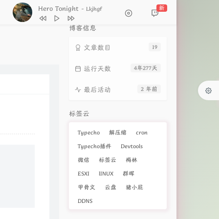
Hero Tonight
新
- Lkjhgf
1
为何让我一生惦记
薇哥Vear
博客信息
2
Hero Tonight
Lkjhgf
3
不是因为寂寞才想你
文章数目
T.R.Y
19
4
天籁传奇
葛漂亮
运行天数
4年277天
5
像羽毛一样轻
妞妞
最后活动
2 年前
6
约定
付豪
7
思念让我发了疯
小雨点
标签云
8
狐狸笑
孟小笛
Typecho
解压缩
cron
9
诀别书
DJ光光
Typecho插件
Devtools
10
遇见一个人
袖姬
微信
标签云
梅林
11
面对面晚安
洋澜一
ESXI
lINUX
群晖
12
落花不如野玫瑰
于春洋
甲骨文
云盘
猪小屁
13
Castle
Yuliya
DDNS
14
情人太难 朋友不甘
烟嗓船长