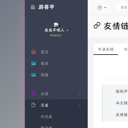
游客甲
友情
虫虫不咬人
❤花
8
}
'
%
W
申请友链
内
首页
图床
网盘
版权声
分类
本文链
页面
8
友情提
时光机
1