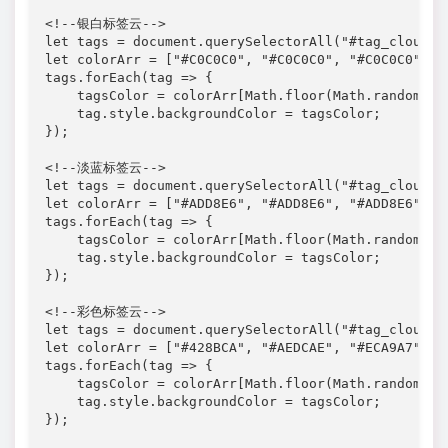
<!--银白标签云-->

let tags = document.querySelectorAll("#tag_cloud-2 
let colorArr = ["#C0C0C0", "#C0C0C0", "#C0C0C0", "
tags.forEach(tag => {

    tagsColor = colorArr[Math.floor(Math.random() *
    tag.style.backgroundColor = tagsColor;

});

<!--淡蓝标签云-->

let tags = document.querySelectorAll("#tag_cloud-2 
let colorArr = ["#ADD8E6", "#ADD8E6", "#ADD8E6", "
tags.forEach(tag => {

    tagsColor = colorArr[Math.floor(Math.random() *
    tag.style.backgroundColor = tagsColor;

});

<!--彩色标签云-->

let tags = document.querySelectorAll("#tag_cloud-2 
let colorArr = ["#428BCA", "#AEDCAE", "#ECA9A7", "
tags.forEach(tag => {

    tagsColor = colorArr[Math.floor(Math.random() *
    tag.style.backgroundColor = tagsColor;

});
