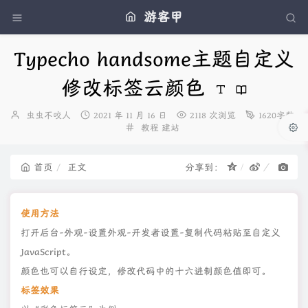
游客甲
Typecho handsome主题自定义
修改标签云颜色
博
发
虫虫不咬人
2021 年 11 月 16 日
2118 次浏览
1620字数
主：
布
分
教程
建站
时
类：
间：
首页
正文
分享到：
使用方法
打开后台-外观-设置外观-开发者设置-复制代码粘贴至自定义
JavaScript。
颜色也可以自行设定，修改代码中的十六进制颜色值即可。
标签效果