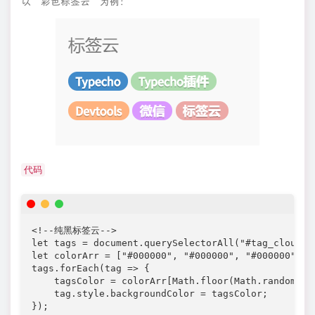
以“彩色标签云”为例：
代码
<!--纯黑标签云-->

let tags = document.querySelectorAll("#tag_cloud-2 
let colorArr = ["#000000", "#000000", "#000000", "
tags.forEach(tag => {

    tagsColor = colorArr[Math.floor(Math.random() *
    tag.style.backgroundColor = tagsColor;

});
